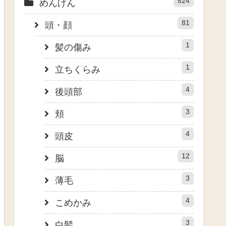
824
めんげん
81
頭・顔
1
髪の傷み
1
立ちくらみ
4
後頭部
3
頬
4
頭皮
12
脳
3
薄毛
4
こめかみ
3
白髪