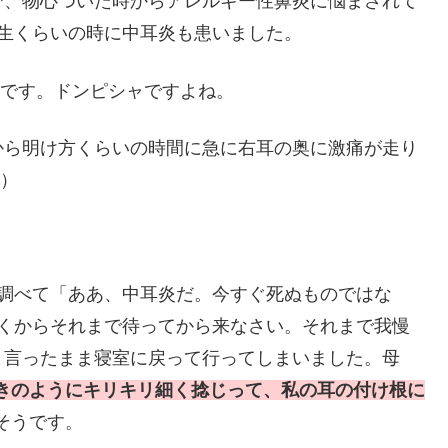
で、物心ついた時からアレルギー性鼻炎に悩まされて
生くらいの時に中耳炎も患いました。
のです。ドンピシャですよね。
から明け方くらいの時間に急に右耳の奥に激痛が走り
す）
々調べて「ああ、中耳炎だ。今すぐ死ぬものではな
開くからそれまで待ってから来なさい。それまで我慢
と言ったまま寝室に戻って行ってしまいました。母
きのようにキリキリ細く捻じって、私の耳の付け根に
そうです。