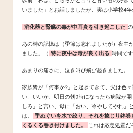
以前「私は、どちらかと言うと甘いもの好き
いました」とお話しましたが、実は小学校4年
消化器と腎臓の毒が中耳炎を引き起こした
あの時の記憶は（季節は忘れましたが）夜中
ました。（
特に夜中は毒が良く出る
時間で
あまりの痛さに、泣き叫び飛び起きました。
家族皆が「何事か?」と起きてきて、父は色
い。いいか、明日の朝9時になったら病院が
しろ」と言い、母に「おい、冷やしてやれ」
は、
手ぬぐいを水で絞り、それを捻じり鉢巻
くるくる巻き付けました。
これは応急処置だ