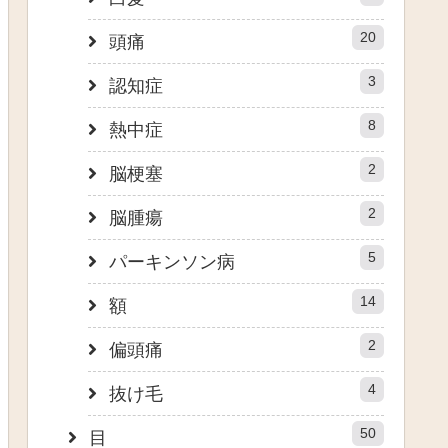
20
頭痛
3
認知症
8
熱中症
2
脳梗塞
2
脳腫瘍
5
パーキンソン病
14
額
2
偏頭痛
4
抜け毛
50
目