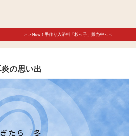
＞＞New！手作り入浴料「杉っ子」販売中＜＜
耳炎の思い出