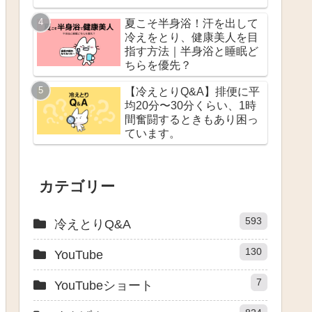
夏こそ半身浴！汗を出して
冷えをとり、健康美人を目
指す方法｜半身浴と睡眠ど
ちらを優先？
【冷えとりQ&A】排便に平
均20分〜30分くらい、1時
間奮闘するときもあり困っ
ています。
カテゴリー
593
冷えとりQ&A
130
YouTube
7
YouTubeショート