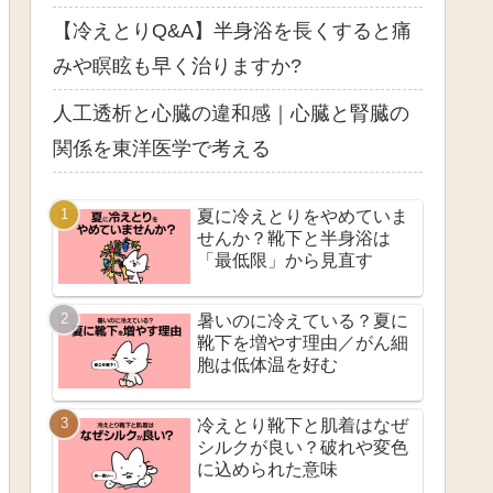
【冷えとりQ&A】半身浴を長くすると痛
みや瞑眩も早く治りますか?
人工透析と心臓の違和感｜心臓と腎臓の
関係を東洋医学で考える
夏に冷えとりをやめていま
せんか？靴下と半身浴は
「最低限」から見直す
暑いのに冷えている？夏に
靴下を増やす理由／がん細
胞は低体温を好む
冷えとり靴下と肌着はなぜ
シルクが良い？破れや変色
に込められた意味