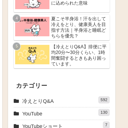
に込められた意味
夏こそ半身浴！汗を出して
冷えをとり、健康美人を目
指す方法｜半身浴と睡眠ど
ちらを優先？
【冷えとりQ&A】排便に平
均20分〜30分くらい、1時
間奮闘するときもあり困っ
ています。
カテゴリー
592
冷えとりQ&A
130
YouTube
7
YouTubeショート