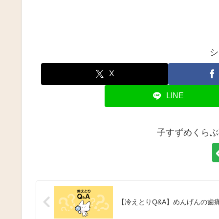
シ
X
LINE
子すずめくらぶ
【冷えとりQ&A】めんげんの歯