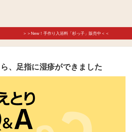
＞＞New！手作り入浴料「杉っ子」販売中＜＜
たら、足指に湿疹ができました