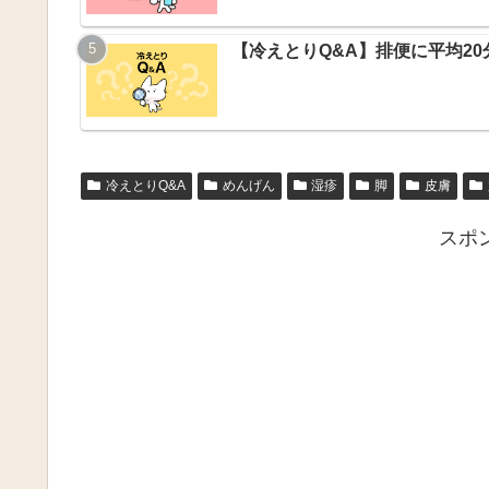
【冷えとりQ&A】排便に平均2
冷えとりQ&A
めんげん
湿疹
脚
皮膚
スポ