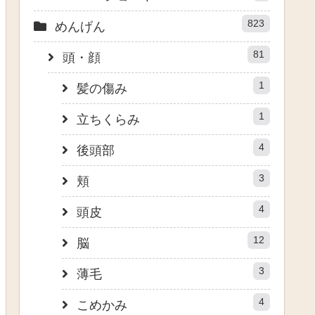
823
めんげん
81
頭・顔
1
髪の傷み
1
立ちくらみ
4
後頭部
3
頬
4
頭皮
12
脳
3
薄毛
4
こめかみ