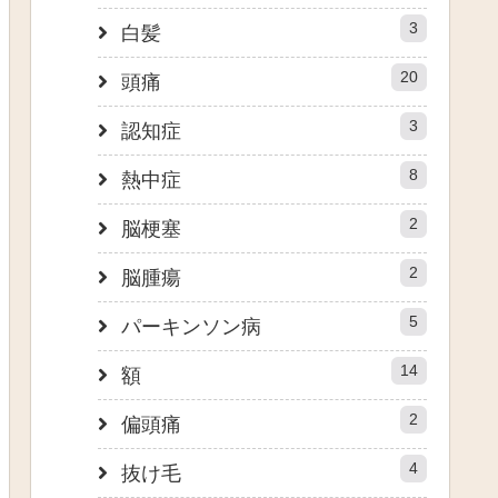
3
白髪
20
頭痛
3
認知症
8
熱中症
2
脳梗塞
2
脳腫瘍
5
パーキンソン病
14
額
2
偏頭痛
4
抜け毛