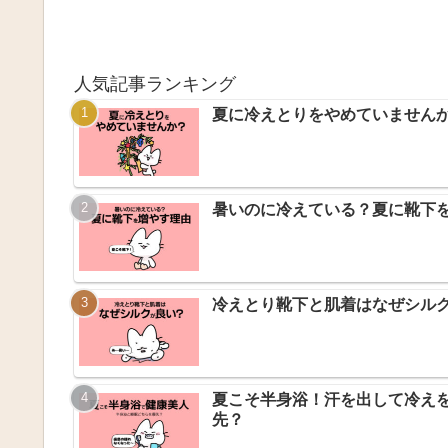
人気記事ランキング
夏に冷えとりをやめていません
暑いのに冷えている？夏に靴下
冷えとり靴下と肌着はなぜシル
夏こそ半身浴！汗を出して冷え
先？