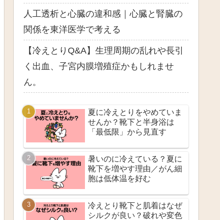
人工透析と心臓の違和感｜心臓と腎臓の
関係を東洋医学で考える
【冷えとりQ&A】生理周期の乱れや長引
く出血、子宮内膜増殖症かもしれませ
ん。
夏に冷えとりをやめていま
せんか？靴下と半身浴は
「最低限」から見直す
暑いのに冷えている？夏に
靴下を増やす理由／がん細
胞は低体温を好む
冷えとり靴下と肌着はなぜ
シルクが良い？破れや変色