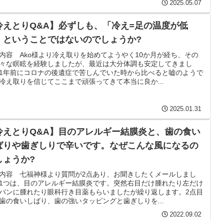
2025.05.07
冷えとりQ&A】必ずしも、「冷え=足の温度が低
」ということではないのでしょうか?
内容 Ako様より冷え取りを始めてようやく10か月が経ち、その
々な瞑眩を経験しましたが、最近は大分体調も安定してきまし
1年前にコロナの後遺症で苦しんでいた時から比べると嘘のようで
冷え取りを信じてここまで頑張ってきて本当に良か...
2025.01.31
冷えとりQ&A】目のアレルギー結膜炎と、歯の食い
ばりや歯ぎしりで辛いです。なぜこんな風になるの
しょうか?
内容 七福神様より質問が2点あり、お聞きしたくメールしまし
1つは、目のアレルギー結膜炎です。突然右目だけ腫れたり左だけ
パンに腫れたり眼科行き目薬もらいましたが繰り返します。2点目
歯の食いしばり、歯の強いタッピングと歯ぎしりを...
2022.09.02