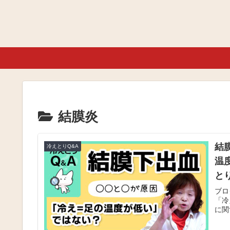
結膜炎
結
冷えとりQ&A
温
と
ブロ
「冷
に関