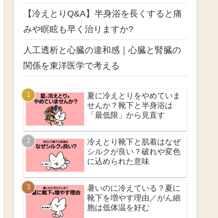
【冷えとりQ&A】半身浴を長くすると痛
みや瞑眩も早く治りますか?
人工透析と心臓の違和感｜心臓と腎臓の
関係を東洋医学で考える
夏に冷えとりをやめていま
せんか？靴下と半身浴は
「最低限」から見直す
冷えとり靴下と肌着はなぜ
シルクが良い？破れや変色
に込められた意味
暑いのに冷えている？夏に
靴下を増やす理由／がん細
胞は低体温を好む