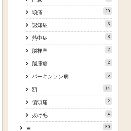
20
頭痛
3
認知症
8
熱中症
2
脳梗塞
2
脳腫瘍
5
パーキンソン病
14
額
2
偏頭痛
4
抜け毛
50
目