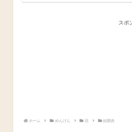
スポ
ホーム
めんげん
目
結膜炎