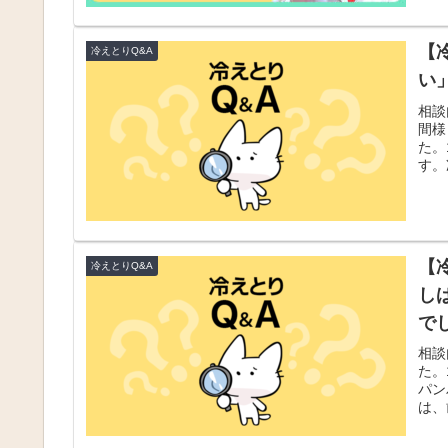
【
冷えとりQ&A
い
相談
間様
た。
す。
【
冷えとりQ&A
し
で
相談
た。
パン
は、