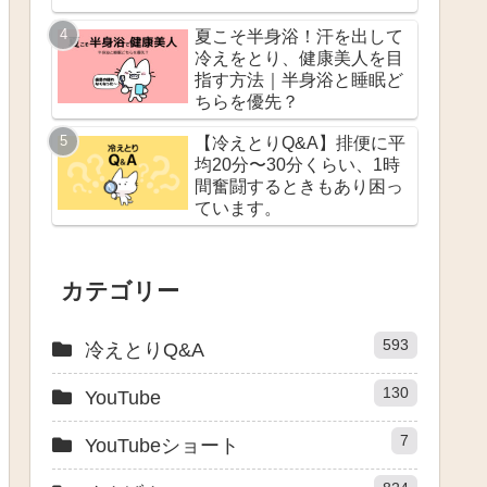
夏こそ半身浴！汗を出して
冷えをとり、健康美人を目
指す方法｜半身浴と睡眠ど
ちらを優先？
【冷えとりQ&A】排便に平
均20分〜30分くらい、1時
間奮闘するときもあり困っ
ています。
カテゴリー
593
冷えとりQ&A
130
YouTube
7
YouTubeショート