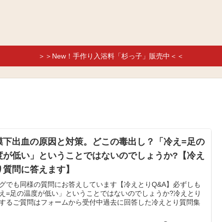
＞＞New！手作り入浴料「杉っ子」販売中＜＜
膜下出血の原因と対策。どこの毒出し？「冷え=足の
度が低い」ということではないのでしょうか?【冷え
り質問に答えます】
グでも同様の質問にお答えしています【冷えとりQ&A】必ずしも
え=足の温度が低い」ということではないのでしょうか?冷えとり
するご質問はフォームから受付中過去に回答した冷えとり質問集