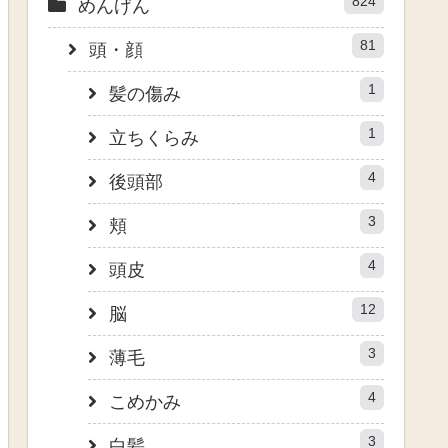
824
めんげん
81
頭・顔
1
髪の傷み
1
立ちくらみ
4
後頭部
3
頬
4
頭皮
12
脳
3
薄毛
4
こめかみ
3
白髪