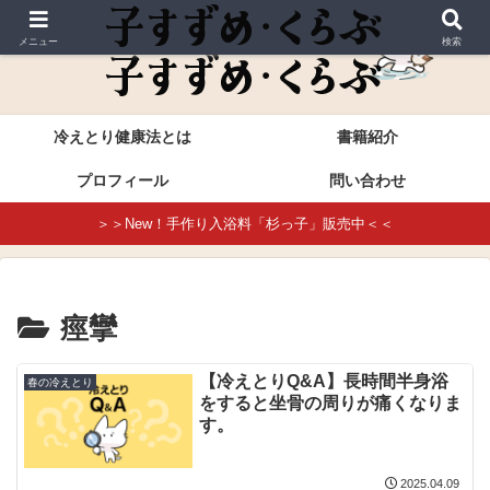
これが本当の冷えとり健康法・進藤幸恵公式サイト
メニュー
検索
冷えとり健康法とは
書籍紹介
プロフィール
問い合わせ
＞＞New！手作り入浴料「杉っ子」販売中＜＜
痙攣
【冷えとりQ&A】長時間半身浴
春の冷えとり
をすると坐骨の周りが痛くなりま
す。
2025.04.09