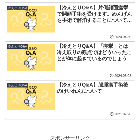
【冷えとりQ&A】片側顔面痙攣
冷えとりQ&A
で開頭手術を受けます。めんげん
を手術で解消することについてど
う思われますか？
2024.04.30
【冷えとりQ&A】「痙攣」とは
冷えとりQ&A
冷え取りの観点ではどういったこ
とが体に起きているのでしょう
か?
2024.03.08
【冷えとりQ&A】脳腫瘍手術後
冷えとりQ&A
のけいれんについて
2021.07.20
スポンサーリンク