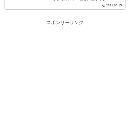
す。先日、皮膚科に行ってみましたが、
2021.06.15
原因不明で取りあえずステロイド軟膏を
処方されました。薬を塗るのは抵抗あり
使用していません。この...
スポンサーリンク