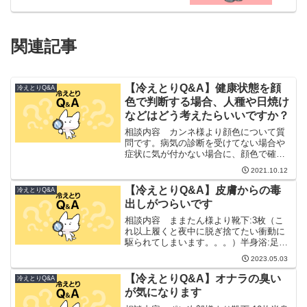
関連記事
【冷えとりQ&A】健康状態を顔
冷えとりQ&A
色で判断する場合、人種や日焼け
などはどう考えたらいいですか？
相談内容 カンネ様より顔色について質
問です。病気の診断を受けてない場合や
症状に気が付かない場合に、顔色で確認
できるのは重要な判断の仕方だと思った
2021.10.12
ので質問させていただきます。ラジオ
【冷えとりでセルフメンテナンス】第13
【冷えとりQ&A】皮膚からの毒
冷えとりQ&A
回を聞き、疑問に思ったこ...
出しがつらいです
相談内容 ままたん様より靴下:3枚（こ
れ以上履くと夜中に脱ぎ捨てたい衝動に
駆られてしまいます。。。）半身浴:足湯
を4時間程（在宅勤務のため足湯し放題で
2023.05.03
す）当方は幼少時からアトピーがあり、
手湿疹などに悩まされてきました。ただ
【冷えとりQ&A】オナラの臭い
冷えとりQ&A
いま52歳なのです...
が気になります