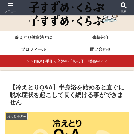
これが本当の冷えとり健康法・進藤幸恵公式サイト
メニュー
検索
冷えとり健康法とは
書籍紹介
プロフィール
問い合わせ
＞＞New！手作り入浴料「杉っ子」販売中＜＜
【冷えとりQ&A】半身浴を始めると直ぐに
脱水症状を起こして長く続ける事ができま
せん
冷えとりQ&A