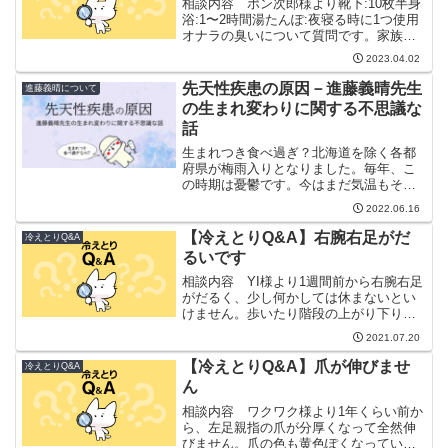
相談内容 ポン次郎様より靴下:10枚半身
浴:1〜2時間湯たんぽ:夜寝る時に1つ使用
オナラの臭いについて質問です。家族と
ほぼ同じ物を食べているのですが、私だ
2023.04.02
け臭いがキツくなる時があります。以前
は数ヶ月続いた事もありましたが、最近
先天性疾患の原因－進藤義晴先生
進藤義晴について
は短いと1〜2...
の生まれ変わりに関する不思議な
話
生まれつき食べ過ぎ？北海道を除く各都
府県が梅雨入りとなりました。毎年、こ
の時期は憂鬱です。今はまだ気温もそん
なに高くないのでまだ良いのですが、こ
2022.06.16
れから暑さが増してくると本当に嫌にな
ります。よくお話していますように、私
【冷えとりQ&A】右腕右足がだ
冷えとりQ&A
は消化器が悪いので湿気に...
るいです
相談内容 YI様より1週間前から右腕右足
がだるく、少し何かしては休まないとい
けません。歩いたり階段の上がり下りも
少し辛いです。ご質問の件ですが、右に
2021.07.20
症状が出ているようですので、主に肝臓
の毒出しだと思います。「冷えとり」を
【冷えとりQ&A】爪が伸びませ
冷えとりQ&A
強化して毒が出て行け...
ん
相談内容 ワクワク様より1年くらい前か
ら、左足親指の爪が分厚くなって全然伸
びません。爪の色も黄色ぽくなっていま