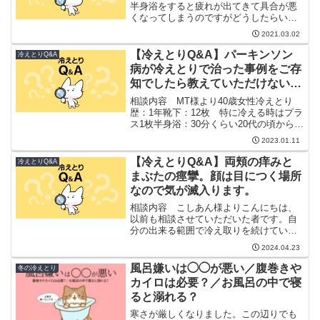
半身浴をすると疲れが出てきて具合が悪
くなってしまうのですがどうしたらいい
ですか?半身浴をすると冷えが少しとれて
2021.03.02
腎臓の毒が出やすくなります。腎臓が悪
いと疲れやすくなりますので、「冷えと
【冷えとりQ&A】パーキンソン
冷えとりQ&A
り」を強化してい...
病が冷えとりで治った事例をご存
知でしたら教えていただけないで
しょうか。
相談内容 MT様より40歳女性冷えとり
歴：1年靴下：12枚 特に冷える時はプラ
ス1枚半身浴：30分くらい20代の頃から首
まわりが固く、美容院などでも「特に固
2023.01.11
いほうですよ」と言われていました。冷
えとりを始めてからも特に首、肩 耳裏 頭
【冷えとりQ&A】両頬の痒みと
冷えとりQ&A
部にめん...
まぶたの痙攣。顔は目につく場所
なので気が滅入ります。
相談内容 こしあん様よりこんにちは、
以前も相談させていただいた者です。自
分の出来る範囲で冷え取りを続けていた
ところ、3月頃からこれまでに無かった両
2024.04.23
頬の痒みの毒だしが出てきました。湿疹
はないのですが、痒くて掻いていたとこ
風呂嫌いは◯◯が悪い／腹巻きや
冬の冷えとり
ろ、がさがさになってし...
カイロは必要？／お風呂の中で寝
ると溺れる？
寒さが厳しくなりました。この辺りでも