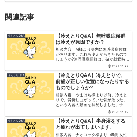
関連記事
【冷えとりQ&A】無呼吸症候群
冷えとりQ&A
は冷えが原因ですか？
相談内容 M様より身内に無呼吸症候群
がおります。これも冷えからきたもので
しょうか?無呼吸症候群は、確か就寝時に
喉の奥が弛んで呼吸がしにくくなるとい
2021.11.22
うような病気だったと思いますが、こち
らの見解ですと、元々は肝臓と消化器の
【冷えとりQ&A】冷えとりで、
冷えとりQ&A
毒が多いのが原因と考え...
前歯が正しい位置になったりする
ものでしょうか?
相談内容 やまはち様より以前、冷えと
りで、骨折し曲がっていた骨が治った、
という内容の動画を拝見しました。子供
（中学女子）の前歯が出っ歯です。歯医
2025.11.19
者から渡された器具を1日1回ほど付けて
いますが改善しないので、もしかしたら
【冷えとりQ&A】半身浴をする
冷えとりQ&A
歯並びにも冷えとりが効...
と疲れが出てしまいます。
相談内容 ナオコック様より 49歳 女性