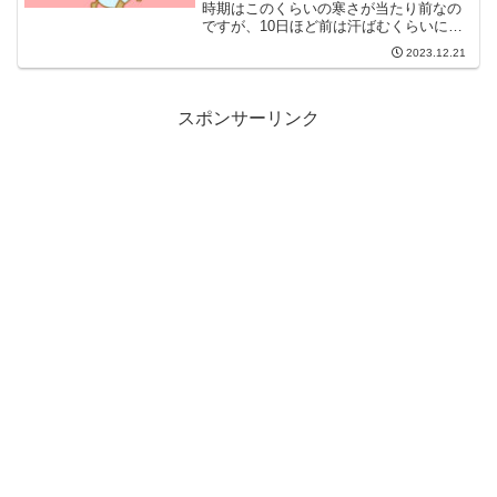
時期はこのくらいの寒さが当たり前なの
ですが、10日ほど前は汗ばむくらいに暑
かったのに、急に寒波襲来で真冬になっ
2023.12.21
てしまうのは体にこたえますよね。冷え
とりを話すタイミングは難しい先日、い
つも何かとお世話になっ...
スポンサーリンク