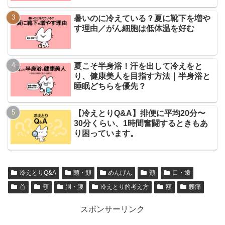
暑いのに冷えている？夏に靴下を増や
す理由／がん細胞は低体温を好む
夏こそ半身浴！汗を出して冷えをと
り、健康美人を目指す方法｜半身浴と
睡眠どちらを優先？
【冷えとりQ&A】排便に平均20分〜
30分くらい、1時間奮闘するときもあ
り困っています。
冷えとりQ&A
頭・顔
めんげん
頬
口・歯
首
顎
胴・腰
冷えとり的考え方
額
腰痛
スポンサーリンク