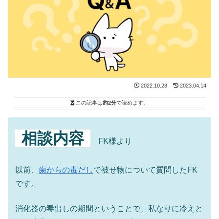
2022.10.28
2023.04.14
この記事は
約2分
で読めます。
相談内容
FK様より
以前、
歯からの毒だし
で被せ物について質問したFK
です。
消化器の毒出しの期間ということで、私なりに冷えと