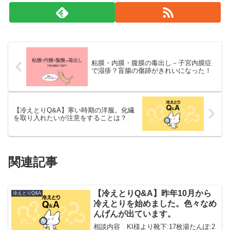
粘膜・内膜・腹膜の毒出し－子宮内膜症
で湿疹？盲腸の傷跡がきれいになった！
【冷えとりQ&A】寒い時期の洋服。化繊
を取り入れたいが注意をすることは？
関連記事
【冷えとりQ&A】昨年10月から
冷えとりQ&A
冷えとりを始めました。色々なめ
んげんが出ています。
相談内容 KI様より靴下:17枚湯たんぽ:2