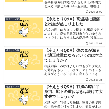
個半身浴:毎日30分できるときは2時間ほ
ど入る37歳ピルを3,4年服薬後、現在は辞
めてから1年経ちます。昨年10月から冷え
2025.06.02
とりを始めました。今の現状は、・便秘
と下痢を繰り返す、便秘で貧血気味・い
【冷えとりQ&A】高温期に腰痛
冷えとりQ&A
つ...
と出血が起こりました
相談内容 ゆうきママ様より 35歳 女性初
めまして。愛知県尾張旭市在住のゆうき
ママです。ゆうきは私の愛息子で6歳にな
るわんぱく坊主です。私は冷え取り歴約2
2021.03.08
か月の超初心者です。冷え取りを始めた
きっかけは、昨年9月から3か月間無排
【冷えとりQ&A】体の毒が減る
冷えとりQ&A
卵、無月経とな...
と適正体重になるというのは本当
でしょうか？
相談内容 みゆ様よりいつもブログ読ん
で元気をもらっています。アドバイスも
ありがとうございます。良くなってきて
いるところもあるので冷えとりを楽しく
2022.10.25
頑張れています。冷えとり：1年半靴下：
13枚半身浴：1時間半どの投稿か忘れまし
【冷えとりQ&A】打撲の時に半
冷えとりQ&A
たが、体の毒が減る...
身浴、靴下の重ねばきは続けて大
丈夫でしょうか?
相談内容 YI様より先日、家具の角で脚
の小指を強く打ってしまい、痛みがまだ