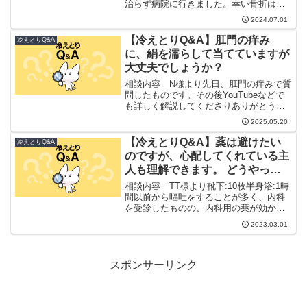
治らず病院に行きました。幸い骨折はし
ておらず、安静にする様に言われまし
2024.07.01
た。医師は、冷やす様にと言っていまし
たが、半身浴、靴下の重ねばきは続けて
【冷えとりQ&A】肛門の痒み
冷えとりQ&A
大丈夫でしょうか?小指は...
に、絹を濡らして当てていますが
大丈夫でしょうか？
相談内容 N様より先日、肛門の痒みで質
問したものです。その後YouTubeなどで
も詳しく解説してくださりありがとうご
ざいます。確か、お返事の中で進藤先生
2025.05.20
（お父様）も下着の中にシルクを挟んで
歩いていた、、、、と、あったかと記憶
【冷えとりQ&A】薬は避けたい
冷えとりQ&A
しているのですが...
のですが、心配してくれている主
人も理解できます。 どうやって
折り合いをつけたらいいのでしょ
相談内容 TT様より靴下:10枚半身浴:1時
うか。
間以前から嘔吐をすることが多く、内科
を受診したものの、内科用の薬が効かな
かったため、精神科を紹介されました。
2023.03.01
冷え取りに出会い、薬は頓服でどうしょ
うもない時です。また夜中に不安な時は
睡眠薬を服用する...
スポンサーリンク