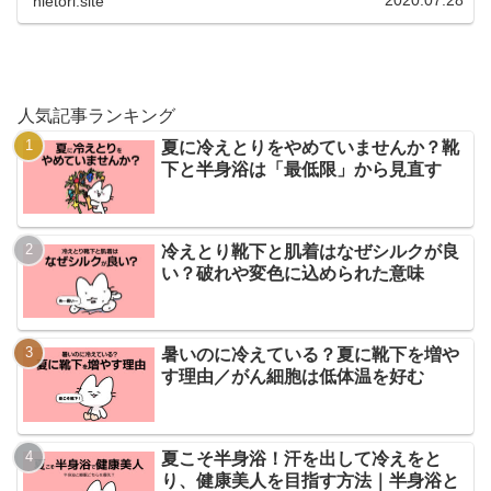
hietori.site
人気記事ランキング
夏に冷えとりをやめていませんか？靴
下と半身浴は「最低限」から見直す
冷えとり靴下と肌着はなぜシルクが良
い？破れや変色に込められた意味
暑いのに冷えている？夏に靴下を増や
す理由／がん細胞は低体温を好む
夏こそ半身浴！汗を出して冷えをと
り、健康美人を目指す方法｜半身浴と