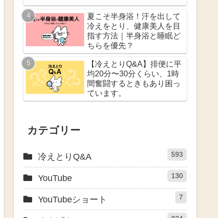
夏こそ半身浴！汗を出して
冷えをとり、健康美人を目
指す方法｜半身浴と睡眠ど
ちらを優先？
【冷えとりQ&A】排便に平
均20分〜30分くらい、1時
間奮闘するときもあり困っ
ています。
カテゴリー
593
冷えとりQ&A
130
YouTube
7
YouTubeショート