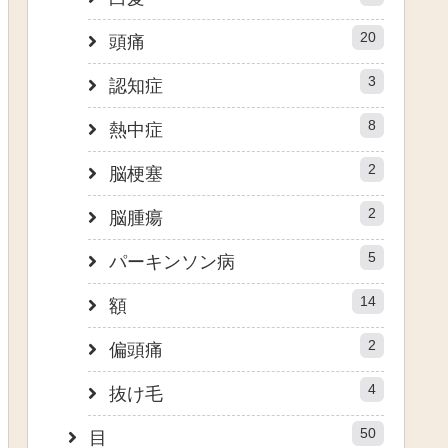
20
頭痛
3
認知症
8
熱中症
2
脳梗塞
2
脳腫瘍
5
パーキンソン病
14
額
2
偏頭痛
4
抜け毛
50
目