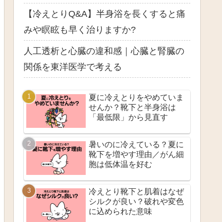
【冷えとりQ&A】半身浴を長くすると痛
みや瞑眩も早く治りますか?
人工透析と心臓の違和感｜心臓と腎臓の
関係を東洋医学で考える
夏に冷えとりをやめていま
せんか？靴下と半身浴は
「最低限」から見直す
暑いのに冷えている？夏に
靴下を増やす理由／がん細
胞は低体温を好む
冷えとり靴下と肌着はなぜ
シルクが良い？破れや変色
に込められた意味