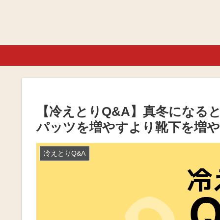
【冷えとりQ&A】真冬になる
パッツを増やすより靴下を増や
冷えとりQ&A