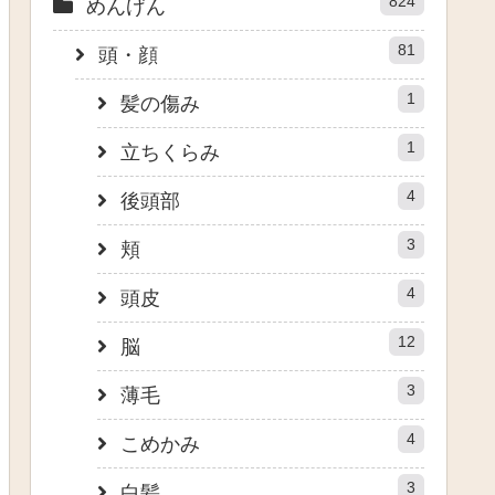
824
めんげん
81
頭・顔
1
髪の傷み
1
立ちくらみ
4
後頭部
3
頬
4
頭皮
12
脳
3
薄毛
4
こめかみ
3
白髪