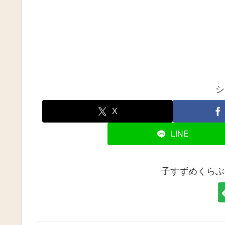
シ
X
LINE
子すずめくらぶ