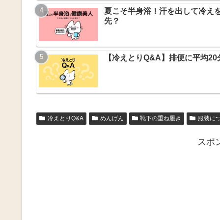
夏こそ半身浴！汗を出して冷え
先？
【冷えとりQ&A】排便に平均2
冷えとりQ&A
めんげん
靴下の重ね履き
服装に
スポ