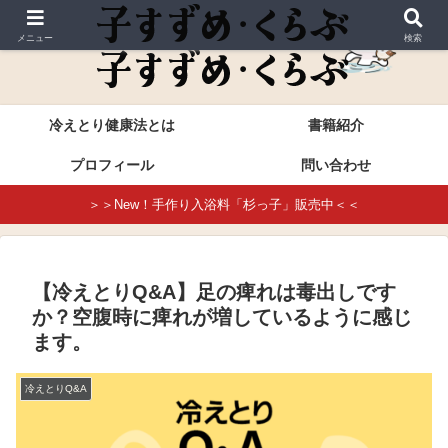
これが本当の冷えとり健康法・進藤幸恵公式サイト
メニュー
検索
冷えとり健康法とは
書籍紹介
プロフィール
問い合わせ
＞＞New！手作り入浴料「杉っ子」販売中＜＜
【冷えとりQ&A】足の痺れは毒出しです
か？空腹時に痺れが増しているように感じ
ます。
冷えとりQ&A