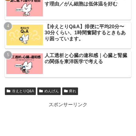
す理由／がん細胞は低体温を好む
【冷えとりQ&A】排便に平均20分〜
30分くらい、1時間奮闘するときもあ
り困っています。
人工透析と心臓の違和感｜心臓と腎臓
の関係を東洋医学で考える
冷えとりQ&A
めんげん
痺れ
スポンサーリンク