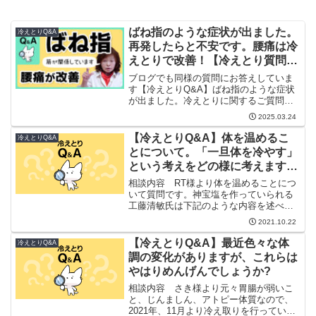
ばね指のような症状が出ました。
冷えとりQ&A
再発したらと不安です。腰痛は冷
えとりで改善！【冷えとり質問に
答えます】
ブログでも同様の質問にお答えしていま
す【冷えとりQ&A】ばね指のような症状
が出ました。冷えとりに関するご質問は
フォームから受付中過去に回答した冷え
2025.03.24
とり質問集
【冷えとりQ&A】体を温めるこ
冷えとりQ&A
とについて。「一旦体を冷やす」
という考えをどの様に考えます
か？
相談内容 RT様より体を温めることにつ
いて質問です。神宝塩を作っていられる
工藤清敏氏は下記のような内容を述べて
います。 20度台の水風呂に入ること 裸で
2021.10.22
体を擦ること 一旦体を冷やしてから自ら
体温を上げること確か断食療法の亡き甲
【冷えとりQ&A】最近色々な体
冷えとりQ&A
田先生も一旦冷...
調の変化がありますが、これらは
やはりめんげんでしょうか?
相談内容 さき様より元々胃腸が弱いこ
と、じんましん、アトピー体質なので、
2021年、11月より冷え取りを行っていま