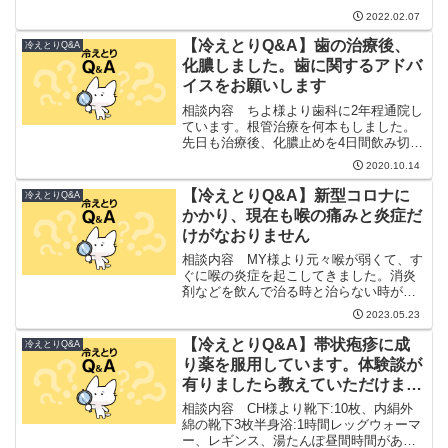
すが、最近色々な体調の変化がありま
2022.02.07
す。・頭皮から足までの蕁麻疹・便秘・
腰痛・顔のアトピーが出る（今まで顔は
【冷えとりQ&A】歯の治療後、
冷えとりQ&A
出なかった）・吐き気...
化膿しました。歯に関するアドバ
イスをお願いします
相談内容 ちよ様より歯科に2年程通院し
ています。根管治療を何本もしました。
先日も治療後、化膿止めを4日間飲み切る
ように頂いたのですが、飲まずにいて化
2020.10.14
膿しました。膿が出たと受け止めてれば
良いのでしょうか?骨の病気で治療に時間
【冷えとりQ&A】新型コロナに
冷えとりQ&A
が掛かるとも聞きま...
かかり、現在も喉の痛みと炎症だ
けがなおりません
相談内容 MY様より元々喉が弱くて、す
ぐに喉の炎症を起こしてきました。消炎
剤などを飲んで治る時と治らない時があ
ります。昨年の年末（2023年）コロナに
2023.05.23
かかり、5ヶ月たった現在も喉の痛みと炎
症だけがなおりません。罹患直後は息切
【冷えとりQ&A】帯状疱疹に成
冷えとりQ&A
れや動悸がありま...
り薬を服用しています。体験談が
有りましたら教えていただけませ
んか。
相談内容 CH様より靴下:10枚、内絹外
綿の靴下3枚半身浴:1時間レッグウォーマ
ー、レギンス、湯たんぽ昼間時間があれ