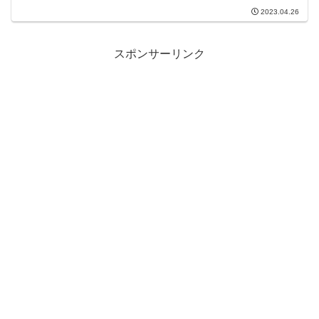
ば湯たんぽで足を温めてます。以前更年
2023.04.26
期で冷え取りしていて、とアドバイス頂
きました。冷え取りのお陰でコロナにも
感染せずに過ごせ...
スポンサーリンク