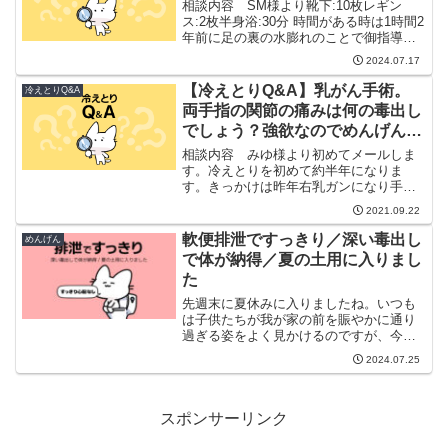
相談内容 SM様より靴下:10枚レギン
ス:2枚半身浴:30分 時間がある時は1時間2
年前に足の裏の水膨れのことで御指導頂
きましたSMです。先生の仰っしゃられた
2024.07.17
とおり様子を見てるうち良くなりまし
た。有難うございました。冷えとりを始
【冷えとりQ&A】乳がん手術。
冷えとりQ&A
めて10年が...
両手指の関節の痛みは何の毒出し
でしょう？強欲なのでめんげんが
強く出るのでしょうか？
相談内容 みゆ様より初めてメールしま
す。冷えとりを初めて約半年になりま
す。きっかけは昨年右乳ガンになり手術
抗がん剤 放射線を受けたからです。再発
2021.09.22
予防の為女性ホルモン剤も1日1錠10年間
服用するように言われましたが処方箋だ
軟便排泄ですっきり／深い毒出し
めんげん
け貰い飲んでいませ...
で体が納得／夏の土用に入りまし
た
先週末に夏休みに入りましたね。いつも
は子供たちが我が家の前を賑やかに通り
過ぎる姿をよく見かけるのですが、今は
そのような光景が少ないように思いま
2024.07.25
す。この異常な暑さだから「熱中症」を
警戒しているのかもしれません。確かに
今年の暑さは異常なほど厳し...
スポンサーリンク