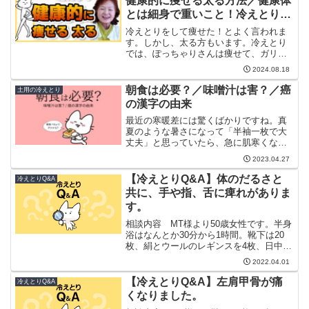
健康的に痩せる太る方法／健康体
とは細身で重いこと！冷えとりで
適正体重になりましょう
冷えとりをして痩せた！とよく言われま
す。しかし、太る方もいます。冷えとり
では、ぽっちゃりさんは痩せて、ガリガ
リさんは太ります。つまり健康的な適正
2024.08.18
体重になります。痩せなきゃ！と強制的
に思いすぎている方へのメッセージが詰
朝食は必要？／味噌汁は害？／癌
土用の冷えとり
まっています。
の漢字の由来
最近の寒暖差には驚くばかりですね。真
夏のような暑さになって「半袖一枚で大
丈夫」と思っていたら、急に肌寒くなっ
て「何か羽織ろうかな? 」と思うほどに
2023.04.27
なります。地球温暖化の影響が大きくな
ってきたと危機を感じます。いつものス
【冷えとりQ&A】体のだるさと
冷えとりQ&A
ーパーマーケットに買い...
共に、手や指、舌に痺れがありま
す。
相談内容 MT様より50歳女性です。半身
浴はなんとか30分から1時間。靴下は20
枚、絹とウールのレギンスを4枚、日中は
湯たんぽを使用しています。（10年くら
2022.04.01
い前から冷えとりしていますが、上記の
状態はここ2年くらい実戦しています）
【冷えとりQ&A】左肩甲骨が痛
冷えとりQ&A
1〜2ヶ月前...
くなりました。