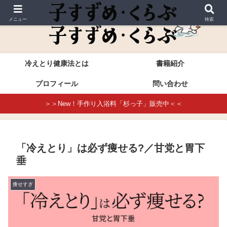
これが本当の冷えとり健康法・進藤幸恵公式サイト
メニュー
検索
冷えとり健康法とは
書籍紹介
プロフィール
問い合わせ
＞＞New！手作り入浴料「杉っ子」販売中＜＜
「冷えとり」は必ず痩せる?／甘党と胃下
垂
痩せすぎ